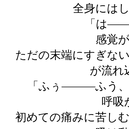
全身には
「は―
感覚
ただの末端にすぎな
が流れ
「ふぅ―――ふう
呼吸
初めての痛みに苦し