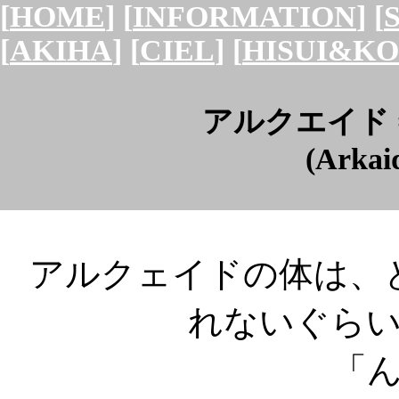
[
HOME
] [
INFORMATION
] [
[
AKIHA
] [
CIEL
] [
HISUI&K
アルクエイド 
(Arkai
アルクェイドの体は、
れないぐら
「