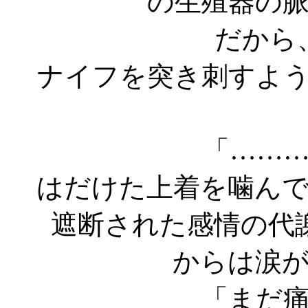
の生殖器の
だから
ナイフを突き刺すよ
「……
はだけた上着を噛ん
遮断された感情の代
からは涙
「まだ