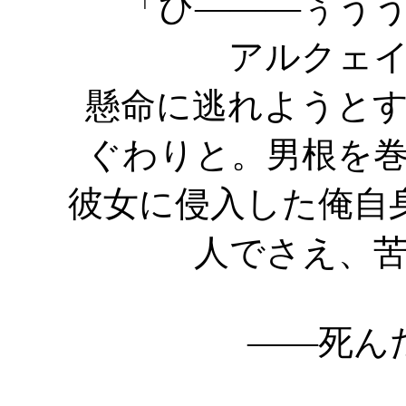
「ひ―――ぅう
アルクェ
懸命に逃れようと
ぐわりと。男根を
彼女に侵入した俺自
人でさえ、
――死ん