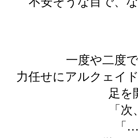
不安そうな目で、
一度や二度
力任せにアルクェイ
足を
「次
「