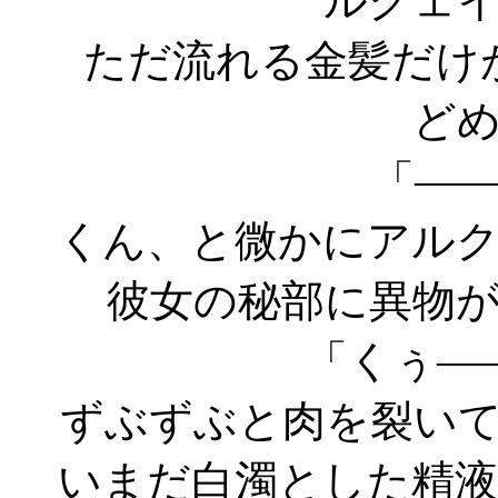
ルクェ
ただ流れる金髪だけ
ど
「―
くん、と微かにアル
彼女の秘部に異物
「くぅ―
ずぶずぶと肉を裂い
いまだ白濁とした精