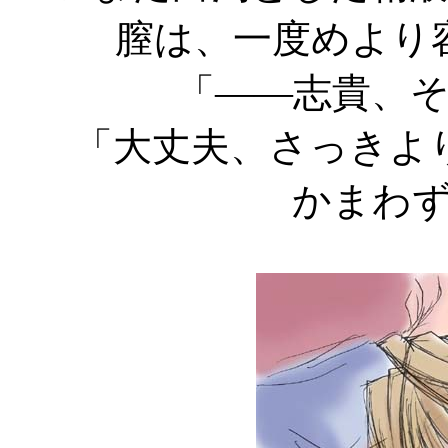
膣は、一度めより
「――志貴、
「大丈夫、さっきよ
かまわ