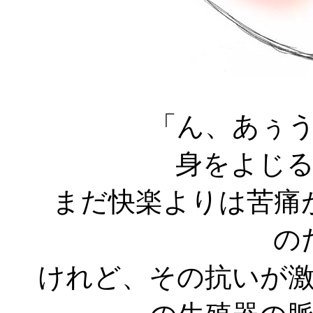
「ん、あぅ
身をよじ
まだ快楽よりは苦痛
の
けれど、その抗いが